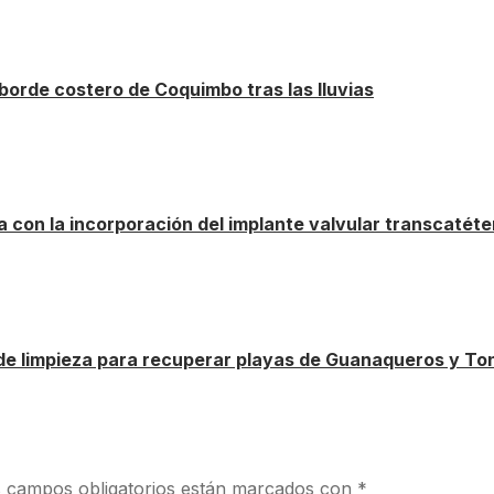
borde costero de Coquimbo tras las lluvias
 con la incorporación del implante valvular transcatéte
 de limpieza para recuperar playas de Guanaqueros y T
 campos obligatorios están marcados con
*