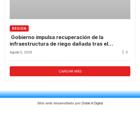
REGIÓN
Gobierno impulsa recuperación de la
infraestructura de riego dañada tras el
temporal.
Agosto 5, 2026
0
CARGAR MÁS
Sitio web desarrollado por
Doble A Digital