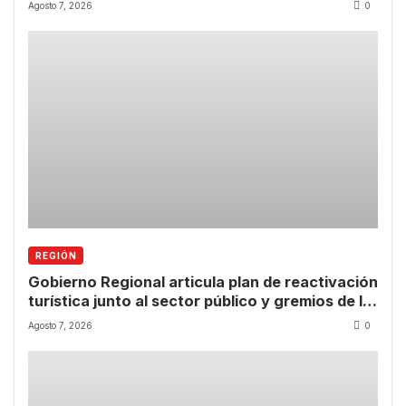
tras las lluvias
Agosto 7, 2026
0
REGIÓN
Gobierno Regional articula plan de reactivación
turística junto al sector público y gremios de la
Región de Coquimbo
Agosto 7, 2026
0