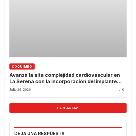
COQUIMBO
Avanza la alta complejidad cardiovascular en
La Serena con la incorporación del implante
valvular transcatéter
Julio 29, 2026
0
CARGAR MÁS
DEJA UNA RESPUESTA