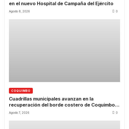
en el nuevo Hospital de Campaña del Ejército
Agosto 8, 2026
0
COQUIMBO
Cuadrillas municipales avanzan en la
recuperación del borde costero de Coquimbo
tras las lluvias
Agosto 7, 2026
0