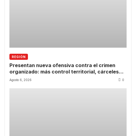
REGIÓN
Presentan nueva ofensiva contra el crimen
organizado: más control territorial, cárceles
más estrictas y decomiso de bienes
Agosto 6, 2026
0