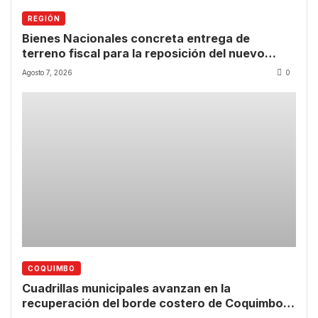
REGIÓN
Bienes Nacionales concreta entrega de
terreno fiscal para la reposición del nuevo
CESFAM de Las Compañías
Agosto 7, 2026
0
COQUIMBO
Cuadrillas municipales avanzan en la
recuperación del borde costero de Coquimbo