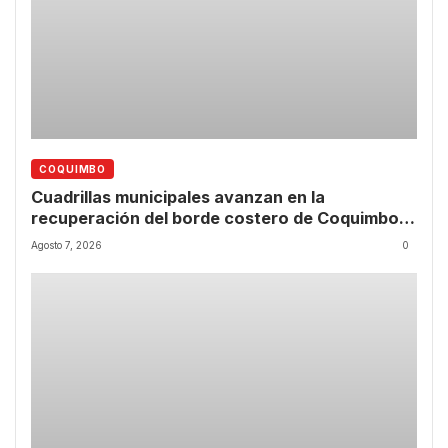
COQUIMBO
Cuadrillas municipales avanzan en la
recuperación del borde costero de Coquimbo
tras las lluvias
Agosto 7, 2026
0