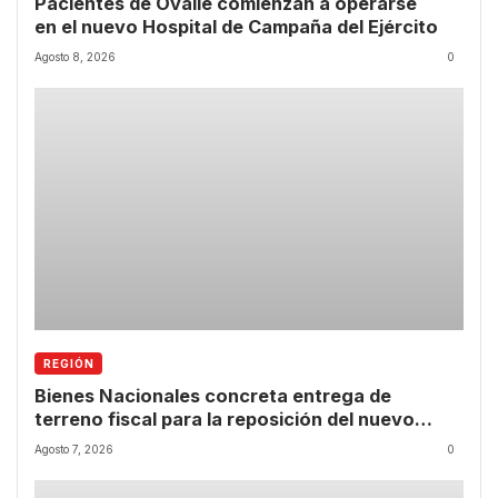
Pacientes de Ovalle comienzan a operarse
en el nuevo Hospital de Campaña del Ejército
Agosto 8, 2026
0
REGIÓN
Bienes Nacionales concreta entrega de
terreno fiscal para la reposición del nuevo
CESFAM de Las Compañías
Agosto 7, 2026
0