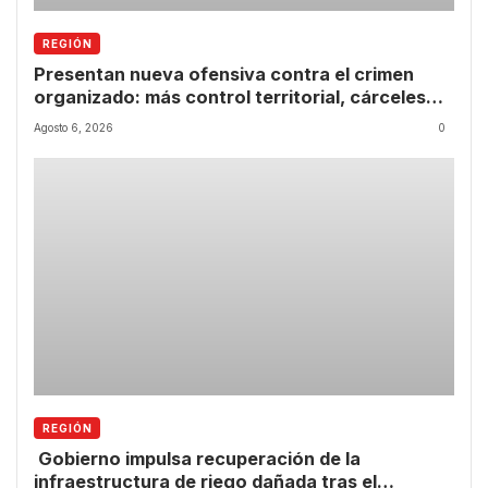
REGIÓN
Presentan nueva ofensiva contra el crimen
organizado: más control territorial, cárceles
más estrictas y decomiso de bienes
Agosto 6, 2026
0
REGIÓN
Gobierno impulsa recuperación de la
infraestructura de riego dañada tras el