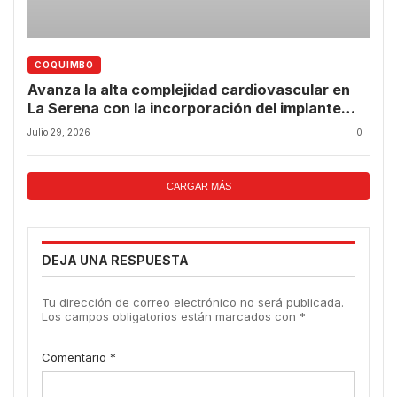
COQUIMBO
Avanza la alta complejidad cardiovascular en
La Serena con la incorporación del implante
valvular transcatéter
Julio 29, 2026
0
CARGAR MÁS
DEJA UNA RESPUESTA
Tu dirección de correo electrónico no será publicada.
Los campos obligatorios están marcados con
*
Comentario
*