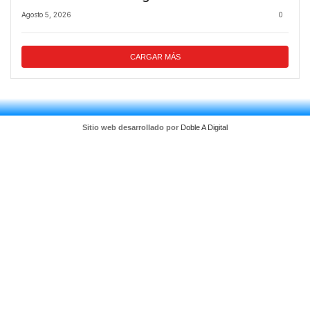
temporal.
Agosto 5, 2026
0
CARGAR MÁS
Sitio web desarrollado por
Doble A Digital