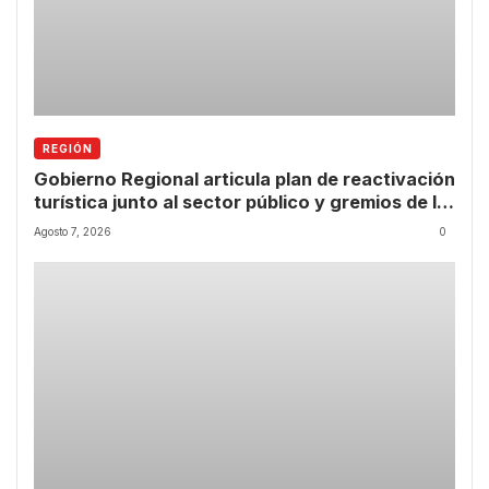
REGIÓN
Gobierno Regional articula plan de reactivación
turística junto al sector público y gremios de la
Región de Coquimbo
Agosto 7, 2026
0