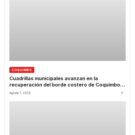
COQUIMBO
Cuadrillas municipales avanzan en la
recuperación del borde costero de Coquimbo
tras las lluvias
Agosto 7, 2026
0