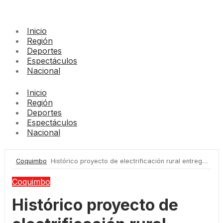
Inicio
Región
Deportes
Espectáculos
Nacional
Inicio
Región
Deportes
Espectáculos
Nacional
Coquimbo
Histórico proyecto de electrificación rural entrega luz a 29 familias de Centinela Carrizal II en Combarbalá
Coquimbo
Histórico proyecto de