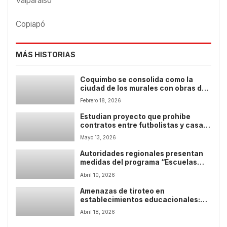
Valparaíso
Copiapó
MÁS HISTORIAS
Coquimbo se consolida como la
ciudad de los murales con obras de
destacados artistas en el primer
Febrero 18, 2026
museo al aire libre
Estudian proyecto que prohíbe
contratos entre futbolistas y casas
de apuestas
Mayo 13, 2026
Autoridades regionales presentan
medidas del programa “Escuelas
Protegidas” en colegio de La Serena
Abril 10, 2026
Amenazas de tiroteo en
establecimientos educacionales:
expertos advierten consecuencias
Abril 18, 2026
penales y civiles para quienes las
realizan