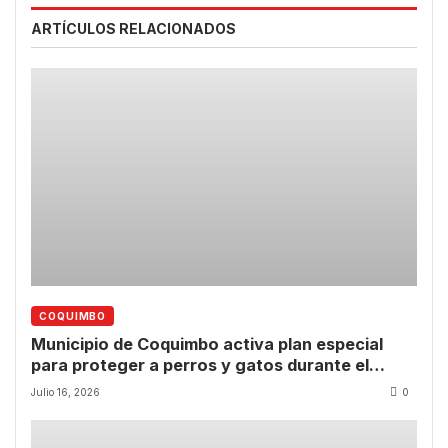
ARTÍCULOS RELACIONADOS
COQUIMBO
Municipio de Coquimbo activa plan especial
para proteger a perros y gatos durante el
sistema frontal con patrulla operativa 24/7 y
Julio 16, 2026
0
refugio temporal