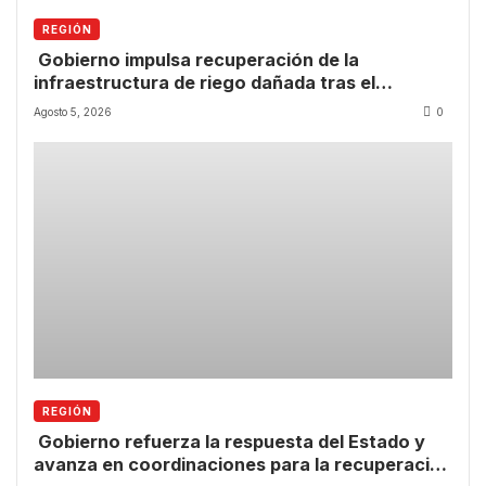
REGIÓN
Gobierno impulsa recuperación de la
infraestructura de riego dañada tras el
temporal.
Agosto 5, 2026
0
REGIÓN
Gobierno refuerza la respuesta del Estado y
avanza en coordinaciones para la recuperación