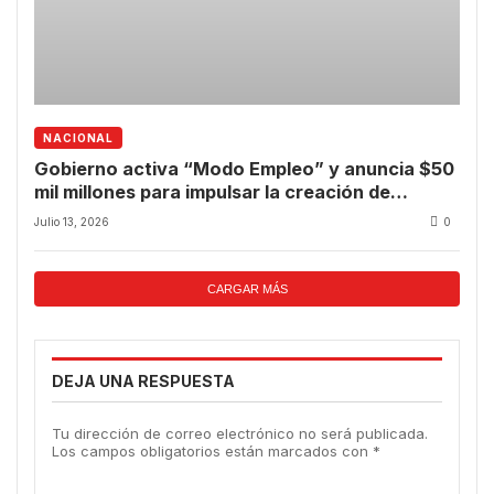
NACIONAL
Gobierno activa “Modo Empleo” y anuncia $50
mil millones para impulsar la creación de
nuevos puestos de trabajo
Julio 13, 2026
0
CARGAR MÁS
DEJA UNA RESPUESTA
Tu dirección de correo electrónico no será publicada.
Los campos obligatorios están marcados con
*