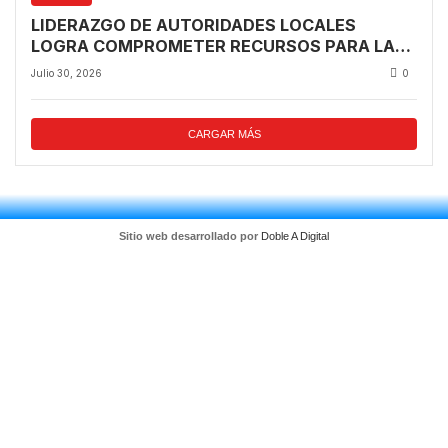
LIDERAZGO DE AUTORIDADES LOCALES
LOGRA COMPROMETER RECURSOS PARA LA
REGIÓN TRAS VISITA PRESIDENCIAL
Julio 30, 2026
0
CARGAR MÁS
Sitio web desarrollado por
Doble A Digital