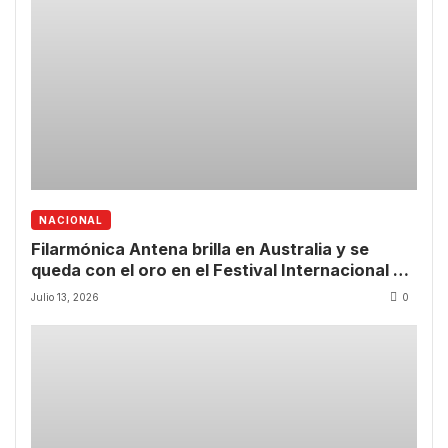
NACIONAL
Filarmónica Antena brilla en Australia y se
queda con el oro en el Festival Internacional de
la Música
Julio 13, 2026
0