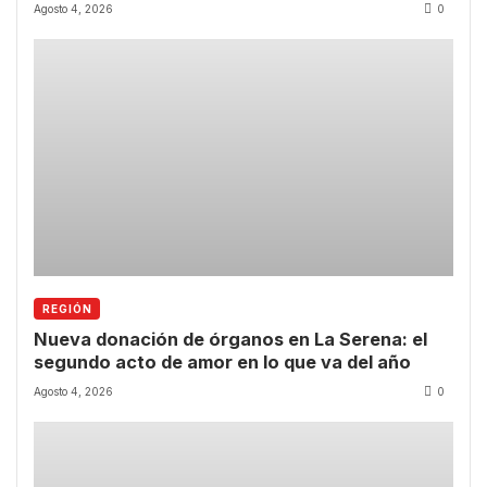
de la Región de Coquimbo.
Agosto 4, 2026
0
REGIÓN
Nueva donación de órganos en La Serena: el
segundo acto de amor en lo que va del año
Agosto 4, 2026
0