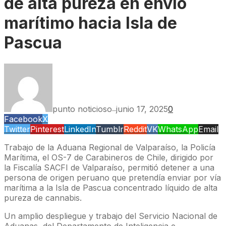
de alta pureza en envío
marítimo hacia Isla de
Pascua
punto noticioso
junio 17, 2025
0
—
Facebook
X
Twitter
Pinterest
LinkedIn
Tumblr
Reddit
VK
WhatsApp
Email
Trabajo de la Aduana Regional de Valparaíso, la Policía
Marítima, el OS-7 de Carabineros de Chile, dirigido por
la Fiscalía SACFI de Valparaíso, permitió detener a una
persona de origen peruano que pretendía enviar por vía
marítima a la Isla de Pascua concentrado líquido de alta
pureza de cannabis.
Un amplio despliegue y trabajo del Servicio Nacional de
Aduanas, del Departamento de Inteligencia e