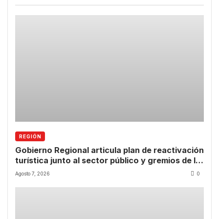
REGIÓN
Gobierno Regional articula plan de reactivación
turística junto al sector público y gremios de la
Región de Coquimbo
Agosto 7, 2026
0