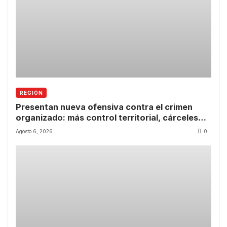
REGIÓN
Presentan nueva ofensiva contra el crimen
organizado: más control territorial, cárceles
más estrictas y decomiso de bienes
Agosto 6, 2026
0