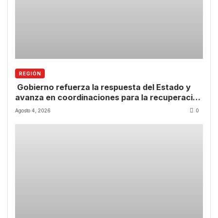
REGIÓN
Gobierno refuerza la respuesta del Estado y
avanza en coordinaciones para la recuperación
de la Región de Coquimbo.
Agosto 4, 2026
0