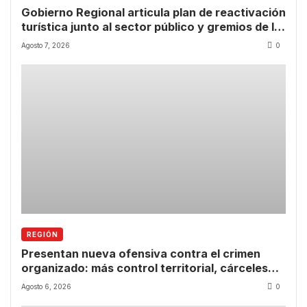
Gobierno Regional articula plan de reactivación
turística junto al sector público y gremios de la
Región de Coquimbo
Agosto 7, 2026
0
REGIÓN
Presentan nueva ofensiva contra el crimen
organizado: más control territorial, cárceles
más estrictas y decomiso de bienes
Agosto 6, 2026
0