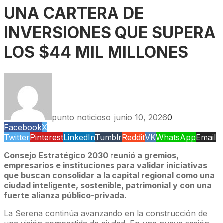
UNA CARTERA DE
INVERSIONES QUE SUPERA
LOS $44 MIL MILLONES
punto noticioso
junio 10, 2026
0
—
Facebook
X
Twitter
Pinterest
LinkedIn
Tumblr
Reddit
VK
WhatsApp
Email
Consejo Estratégico 2030 reunió a gremios,
empresarios e instituciones para validar iniciativas
que buscan consolidar a la capital regional como una
ciudad inteligente, sostenible, patrimonial y con una
fuerte alianza público-privada.
La Serena continúa avanzando en la construcción de
una visión compartida de ciudad. En una nueva sesión