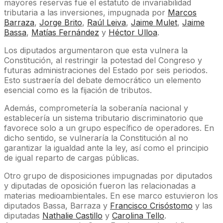
mayores reservas fue el estatuto de invariabilidad
tributaria a las inversiones, impugnada por
Marcos
Barraza
,
Jorge Brito
,
Raúl Leiva
,
Jaime Mulet
,
Jaime
Bassa
,
Matías Fernández
y
Héctor Ulloa
.
Los diputados argumentaron que esta vulnera la
Constitución, al restringir la potestad del Congreso y
futuras administraciones del Estado por seis periodos.
Esto sustraería del debate democrático un elemento
esencial como es la fijación de tributos.
Además, comprometería la soberanía nacional y
establecería un sistema tributario discriminatorio que
favorece solo a un grupo específico de operadores. En
dicho sentido, se vulneraría la Constitución al no
garantizar la igualdad ante la ley, así como el principio
de igual reparto de cargas públicas.
Otro grupo de disposiciones impugnadas por diputados
y diputadas de oposición fueron las relacionadas a
materias medioambientales. En ese marco estuvieron los
diputados Bassa, Barraza y
Francisco Crisóstomo
y las
diputadas
Nathalie Castillo
y
Carolina Tello
.