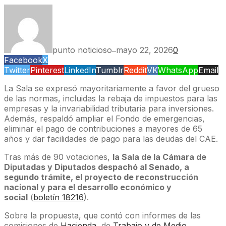
punto noticioso
mayo 22, 2026
0
—
Facebook
X
Twitter
Pinterest
LinkedIn
Tumblr
Reddit
VK
WhatsApp
Email
La Sala se expresó mayoritariamente a favor del grueso
de las normas, incluidas la rebaja de impuestos para las
empresas y la invariabilidad tributaria para inversiones.
Además, respaldó ampliar el Fondo de emergencias,
eliminar el pago de contribuciones a mayores de 65
años y dar facilidades de pago para las deudas del CAE.
Tras más de 90 votaciones,
la Sala de la Cámara de
Diputadas y Diputados despachó al Senado, a
segundo trámite, el proyecto de reconstrucción
nacional y para el desarrollo económico y
social
(
boletín 18216
).
Sobre la propuesta, que contó con informes de las
comisiones de
Hacienda
, de
Trabajo y de Medio