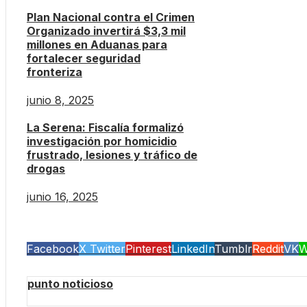
Plan Nacional contra el Crimen
Organizado invertirá $3,3 mil
millones en Aduanas para
fortalecer seguridad
fronteriza
junio 8, 2025
La Serena: Fiscalía formalizó
investigación por homicidio
frustrado, lesiones y tráfico de
drogas
junio 16, 2025
Facebook
X Twitter
Pinterest
LinkedIn
Tumblr
Reddit
VK
W
punto noticioso