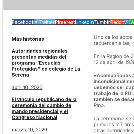
Facebook
X Twitter
Pinterest
LinkedIn
Tumblr
Reddit
VK
W
Uno de los actos 
Más historias
recuerdan a las, 
Autoridades regionales
En la Región de C
presentan medidas del
12 de abril de 19
programa “Escuelas
Protegidas” en colegio de La
Serena
«Acompáñanos a 
incondicionalment
abril 10, 2026
debemos ser capa
trabajo de la PD
El vínculo republicano de la
también se desar
ceremonia del cambio de
Pino.
mando presidencial y el
Congreso Nacional
La ceremonia se l
primeros mártires
marzo 10, 2026
otras autoridades 