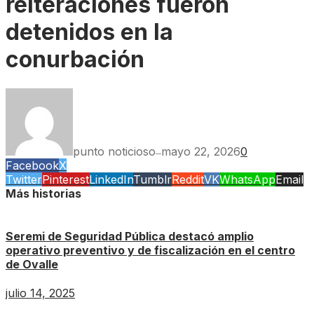
reiteraciones fueron
detenidos en la
conurbación
punto noticioso
mayo 22, 2026
0
—
Facebook
X
Twitter
Pinterest
LinkedIn
Tumblr
Reddit
VK
WhatsApp
Email
Más historias
Seremi de Seguridad Pública destacó amplio
operativo preventivo y de fiscalización en el centro
de Ovalle
julio 14, 2025