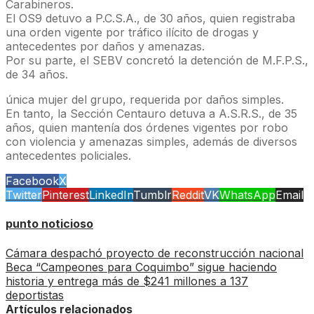
Carabineros.
El OS9 detuvo a P.C.S.A., de 30 años, quien registraba
una orden vigente por tráfico ilícito de drogas y
antecedentes por daños y amenazas.
Por su parte, el SEBV concretó la detención de M.F.P.S.,
de 34 años.
única mujer del grupo, requerida por daños simples.
En tanto, la Sección Centauro detuva a A.S.R.S., de 35
años, quien mantenía dos órdenes vigentes por robo
con violencia y amenazas simples, además de diversos
antecedentes policiales.
Facebook
X
Twitter
Pinterest
LinkedIn
Tumblr
Reddit
VK
WhatsApp
Email
punto noticioso
Cámara despachó proyecto de reconstrucción nacional
Beca “Campeones para Coquimbo” sigue haciendo
historia y entrega más de $241 millones a 137
deportistas
Artículos relacionados