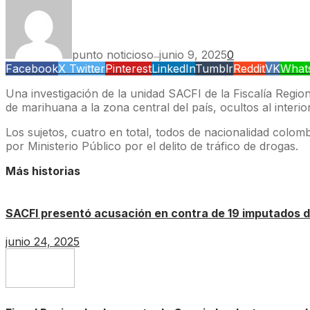
punto noticioso
junio 9, 2025
0
—
Facebook
X Twitter
Pinterest
LinkedIn
Tumblr
Reddit
VK
What
Una investigación de la unidad SACFI de la Fiscalía Regio
de marihuana a la zona central del país, ocultos al interior
Los sujetos, cuatro en total, todos de nacionalidad colo
por Ministerio Público por el delito de tráfico de drogas.
Más historias
SACFI presentó acusación en contra de 19 imputados d
junio 24, 2025