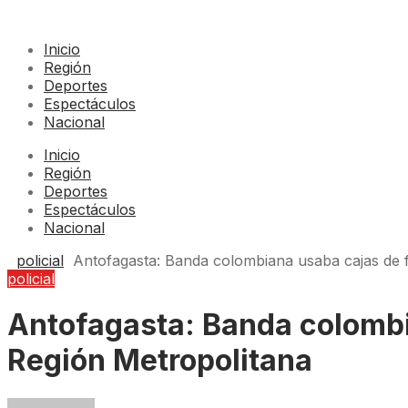
Inicio
Región
Deportes
Espectáculos
Nacional
Inicio
Región
Deportes
Espectáculos
Nacional
policial
Antofagasta: Banda colombiana usaba cajas de fr
policial
Antofagasta: Banda colombia
Región Metropolitana