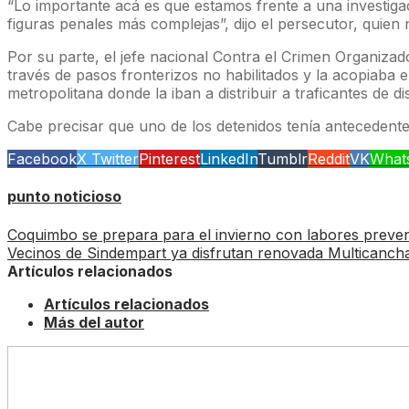
“Lo importante acá es que estamos frente a una investiga
figuras penales más complejas”, dijo el persecutor, quien 
Por su parte, el jefe nacional Contra el Crimen Organizad
través de pasos fronterizos no habilitados y la acopiaba e
metropolitana donde la iban a distribuir a traficantes de d
Cabe precisar que uno de los detenidos tenía antecedentes
Facebook
X Twitter
Pinterest
LinkedIn
Tumblr
Reddit
VK
What
punto noticioso
Coquimbo se prepara para el invierno con labores preve
Vecinos de Sindempart ya disfrutan renovada Multicanch
Artículos relacionados
Artículos relacionados
Más del autor