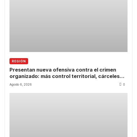
REGIÓN
Presentan nueva ofensiva contra el crimen
organizado: más control territorial, cárceles
más estrictas y decomiso de bienes
Agosto 6, 2026
0