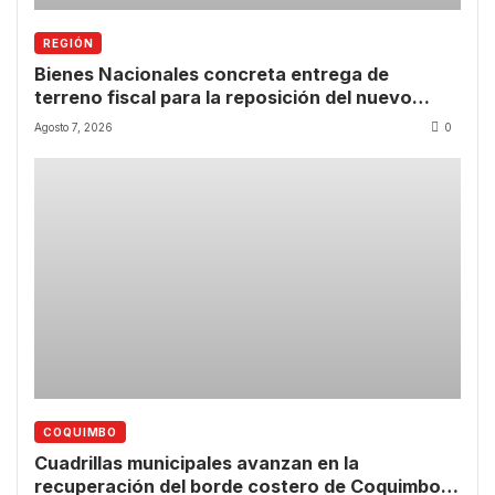
REGIÓN
Bienes Nacionales concreta entrega de
terreno fiscal para la reposición del nuevo
CESFAM de Las Compañías
Agosto 7, 2026
0
COQUIMBO
Cuadrillas municipales avanzan en la
recuperación del borde costero de Coquimbo