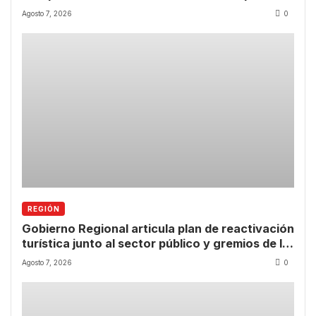
tras las lluvias
Agosto 7, 2026
0
REGIÓN
Gobierno Regional articula plan de reactivación
turística junto al sector público y gremios de la
Región de Coquimbo
Agosto 7, 2026
0