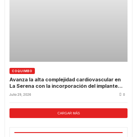
COQUIMBO
Avanza la alta complejidad cardiovascular en
La Serena con la incorporación del implante
valvular transcatéter
Julio 29, 2026
0
CARGAR MÁS