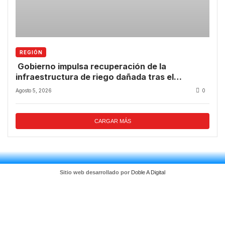
REGIÓN
Gobierno impulsa recuperación de la
infraestructura de riego dañada tras el
temporal.
Agosto 5, 2026
0
CARGAR MÁS
Sitio web desarrollado por
Doble A Digital