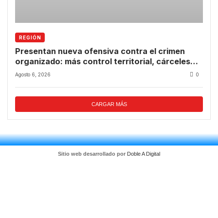
REGIÓN
Presentan nueva ofensiva contra el crimen
organizado: más control territorial, cárceles
más estrictas y decomiso de bienes
Agosto 6, 2026
0
CARGAR MÁS
Sitio web desarrollado por
Doble A Digital