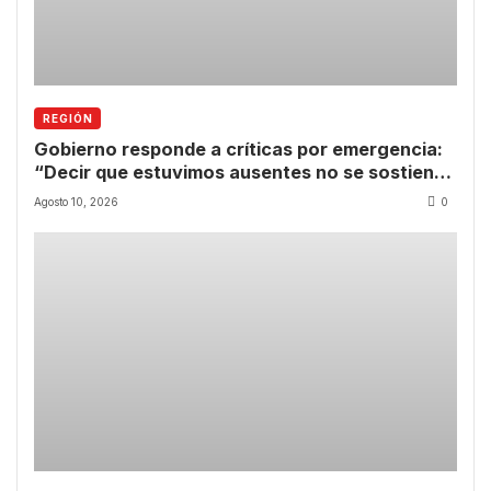
REGIÓN
Gobierno responde a críticas por emergencia:
“Decir que estuvimos ausentes no se sostiene
frente a los hechos”
Agosto 10, 2026
0