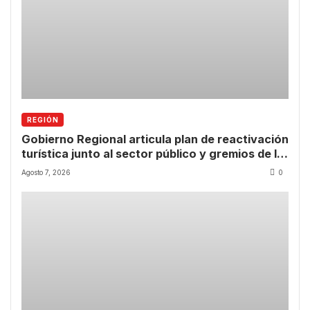
REGIÓN
Gobierno Regional articula plan de reactivación
turística junto al sector público y gremios de la
Región de Coquimbo
Agosto 7, 2026
0