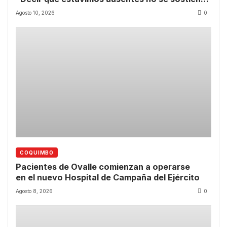
frente a los hechos”
Agosto 10, 2026
0
COQUIMBO
Pacientes de Ovalle comienzan a operarse
en el nuevo Hospital de Campaña del Ejército
Agosto 8, 2026
0