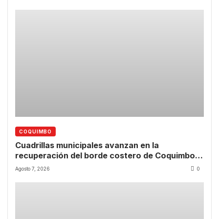
COQUIMBO
Cuadrillas municipales avanzan en la
recuperación del borde costero de Coquimbo
tras las lluvias
Agosto 7, 2026
0