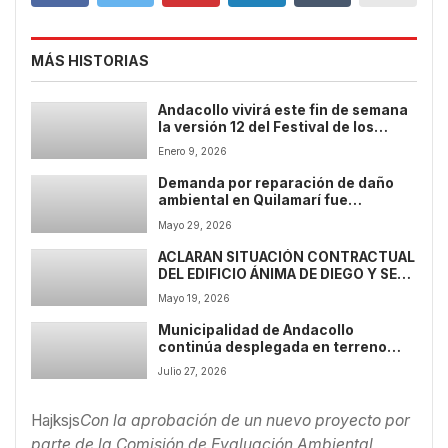
MÁS HISTORIAS
Andacollo vivirá este fin de semana
la versión 12 del Festival de los
Barrios
Enero 9, 2026
Demanda por reparación de daño
ambiental en Quilamarí fue
rechazada por inexistencia de
Mayo 29, 2026
afectación significativa
ACLARAN SITUACIÓN CONTRACTUAL
DEL EDIFICIO ÁNIMA DE DIEGO Y SE
DESCARTA “LANZAMIENTO”
Mayo 19, 2026
IMPULSADO POR ACTUAL
ADMINISTRACIÓN
Municipalidad de Andacollo
continúa desplegada en terreno
entregando ayuda a las familias
Julio 27, 2026
afectadas por el sistema frontal
Hajksjs
Con la aprobación de un nuevo proyecto por
parte de la Comisión de Evaluación Ambiental