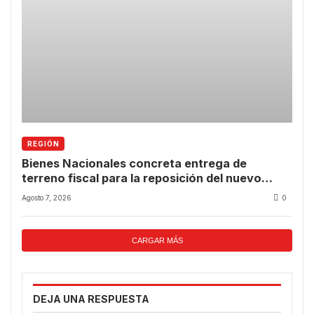
REGIÓN
Bienes Nacionales concreta entrega de
terreno fiscal para la reposición del nuevo
CESFAM de Las Compañías
Agosto 7, 2026
0
CARGAR MÁS
DEJA UNA RESPUESTA