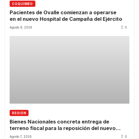
COQUIMBO
Pacientes de Ovalle comienzan a operarse
en el nuevo Hospital de Campaña del Ejército
Agosto 8, 2026
0
REGIÓN
Bienes Nacionales concreta entrega de
terreno fiscal para la reposición del nuevo
CESFAM de Las Compañías
Agosto 7, 2026
0