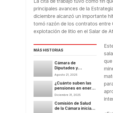
La cita de trabajo tuvo como fin qu
principales avances de la Estrategia
diciembre alcanzó un importante hit
tomó razón de los contratos entre
explotación de litio en el Salar de
Este
MÁS HISTORIAS
sala
que
Cámara de
Diputados y
mine
Diputadas aprueba
Agosto 21, 2025
mat
proyecto de ley que
¿Cuánto suben las
pone fin al CAE y
para
pensiones en enero
crea un nuevo
apr
2026?
instrumento de
Diciembre 31, 2025
financiamiento para
inte
Comisión de Salud
la educación
de la Cámara inicia
superior (FES)