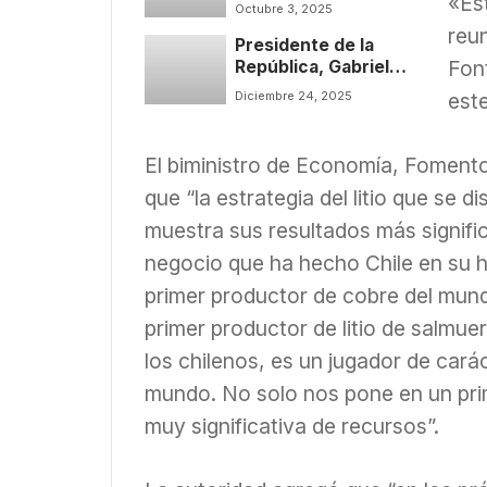
«Est
discusión por
Octubre 3, 2025
proyecto de ley que
reun
Presidente de la
permite abortocon
Font
República, Gabriel
plazos
Boric Font,
Diciembre 24, 2025
est
encabezó reunión
sobre importantes
avances de la
El biministro de Economía, Fomento
Estrategia Nacional
que “la estrategia del litio que se
del Litio
muestra sus resultados más signific
negocio que ha hecho Chile en su h
primer productor de cobre del mund
primer productor de litio de salmu
los chilenos, es un jugador de carác
mundo. No solo nos pone en un prim
muy significativa de recursos”.