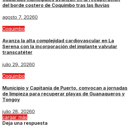
del borde costero de Coquimbo tras las lluvias
agosto 7, 2026
0
Coquimbo
Avanza la alta complejidad cardiovascular en La
Serena con la incorporación del implante valvular
transcatéter
julio 29, 2026
0
Coquimbo
Municipio y Capitanía de Puerto, convocan a jornadas
de limpieza para recuperar playas de Guanaqueros y
Tongoy
julio 28, 2026
0
cargar más
Deja una respuesta