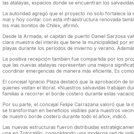
las atalayas, espacios donde se encuentran los salvavidas 
La autoridad agregó que el proyecto no solo fortalece la 
mal y hoy contar con esta infraestructura renovada tamb
los más bonitos de Chile», afirmó.
Desde la Armada, el capitán de puerto Daniel Sarzosa valo
clara muestra del interés que tiene la municipalidad por e
playas durante los períodos de invierno y verano. Además 
La positiva recepción también fue compartida por los pro
que las nuevas atalayas representan una mejora significa
coordinar emergencias de manera más eficiente. Es como
El concejal Ignacio Plaza destacó que la aprobación de lo
quienes visitan el litoral. «Nuestros salvavidas trabajan
familias a recorrer el borde costero durante estas vacacio
Por su parte, el concejal Felipe Carrazana valoró que l
se transforman en beneficios visibles para nuestros vecin
de nuestro borde costero durante todo el año», indicó.
Las nuevas estructuras fueron distribuidas estratégica
una en Totoralillo, consolidando una moderna red de vigil