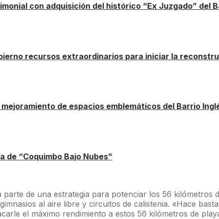
onial con adquisición del histórico “Ex Juzgado” del Ba
ierno recursos extraordinarios para iniciar la reconstr
e mejoramiento de espacios emblemáticos del Barrio Ing
nada de “Coquimbo Bajo Nubes”
a parte de una estrategia para potenciar los 56 kilómetro
imnasios al aire libre y circuitos de calistenia. «Hace bas
sacarle el máximo rendimiento a estos 56 kilómetros de pla