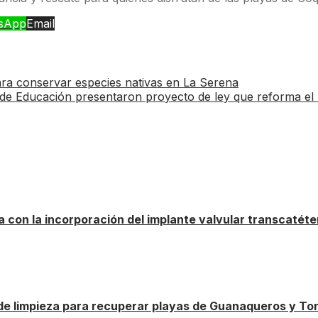
sApp
Email
para conservar especies nativas en La Serena
a de Educación presentaron proyecto de ley que reforma el
 con la incorporación del implante valvular transcatéte
 de limpieza para recuperar playas de Guanaqueros y T