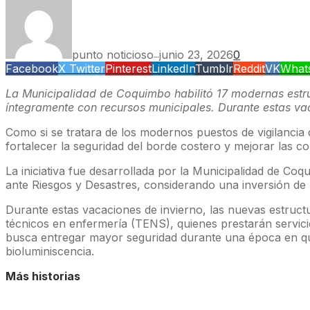
punto noticioso
junio 23, 2026
0
—
Facebook
X Twitter
Pinterest
LinkedIn
Tumblr
Reddit
VK
What
La Municipalidad de Coquimbo habilitó 17 modernas estruc
íntegramente con recursos municipales. Durante estas vaca
Como si se tratara de los modernos puestos de vigilanci
fortalecer la seguridad del borde costero y mejorar las c
La iniciativa fue desarrollada por la Municipalidad de Coq
ante Riesgos y Desastres, considerando una inversión de 
Durante estas vacaciones de invierno, las nuevas estruct
técnicos en enfermería (TENS), quienes prestarán servicio
busca entregar mayor seguridad durante una época en que 
bioluminiscencia.
Más historias