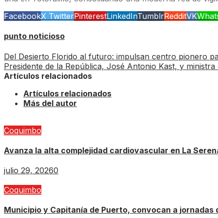
Facebook
X Twitter
Pinterest
LinkedIn
Tumblr
Reddit
VK
What
punto noticioso
Del Desierto Florido al futuro: impulsan centro pionero 
Presidente de la República, José Antonio Kast, y ministr
Artículos relacionados
Artículos relacionados
Más del autor
Coquimbo
Avanza la alta complejidad cardiovascular en La Serena
julio 29, 2026
0
Coquimbo
Municipio y Capitanía de Puerto, convocan a jornadas