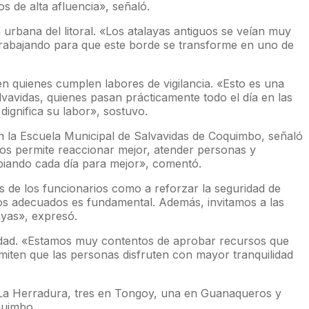
s de alta afluencia», señaló.
 urbana del litoral. «Los atalayas antiguos se veían muy
trabajando para que este borde se transforme en uno de
en quienes cumplen labores de vigilancia. «Esto es una
alvavidas, quienes pasan prácticamente todo el día en las
ignifica su labor», sostuvo.
en la Escuela Municipal de Salvavidas de Coquimbo, señaló
 nos permite reaccionar mejor, atender personas y
biando cada día para mejor», comentó.
s de los funcionarios como a reforzar la seguridad de
acios adecuados es fundamental. Además, invitamos a las
ayas», expresó.
nidad. «Estamos muy contentos de aprobar recursos que
rmiten que las personas disfruten con mayor tranquilidad
 La Herradura, tres en Tongoy, una en Guanaqueros y
quimbo.