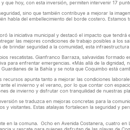
y que hoy, con esta inversión, permiten intervenir 17 punto
seguridad, sino que también contribuye a mejorar la imagen
ién habla del embellecimiento del borde costero. Estamos 
ró la iniciativa municipal y destacó el impacto que tendrá 
ntregar las mejores condiciones de trabajo posibles a los s
de brindar seguridad a la comunidad, esta infraestructura d
pios rescatistas. Gianfranco Barraza, salvavidas formado 
tiva para enfrentar emergencias. «Más allá de la dignidad,
 Guardianes de la Bahía y se nota que Coquimbo está cam
s recursos apunta tanto a mejorar las condiciones laborale
 durante el invierno y el verano, por lo que contar con esp
nes de invierno y disfrutar con tranquilidad de nuestras pl
a inversión se traduzca en mejoras concretas para la comu
os y visitantes. Estas atalayas fortalecen la seguridad y pe
mente en la comuna. Ocho en Avenida Costanera, cuatro en
ancia y rescate para quienes disfrutan de las playas de Co