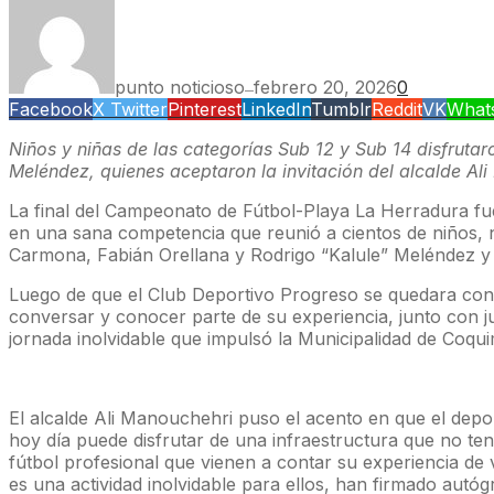
punto noticioso
febrero 20, 2026
0
—
Facebook
X Twitter
Pinterest
LinkedIn
Tumblr
Reddit
VK
What
Niños y niñas de las categorías Sub 12 y Sub 14 disfruta
Meléndez, quienes aceptaron la invitación del alcalde A
La final del Campeonato de Fútbol-Playa La Herradura fue 
en una sana competencia que reunió a cientos de niños, 
Carmona, Fabián Orellana y Rodrigo “Kalule” Meléndez y 
Luego de que el Club Deportivo Progreso se quedara con e
conversar y conocer parte de su experiencia, junto con jug
jornada inolvidable que impulsó la Municipalidad de Coqui
El alcalde Ali Manouchehri puso el acento en que el depor
hoy día puede disfrutar de una infraestructura que no te
fútbol profesional que vienen a contar su experiencia de 
es una actividad inolvidable para ellos, han firmado autó