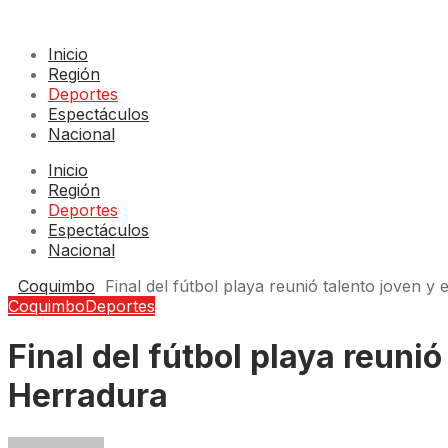
Inicio
Región
Deportes
Espectáculos
Nacional
Inicio
Región
Deportes
Espectáculos
Nacional
Coquimbo
Final del fútbol playa reunió talento joven y
Coquimbo
Deportes
Final del fútbol playa reuni
Herradura