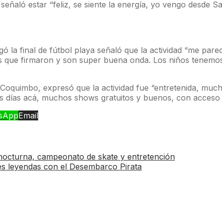
aló estar “feliz, se siente la energía, yo vengo desde Sant
gó la final de fútbol playa señaló que la actividad “me pare
res que firmaron y son super buena onda. Los niños tenemos
en Coquimbo, expresó que la actividad fue “entretenida, m
os días acá, muchos shows gratuitos y buenos, con acceso 
sApp
Email
nocturna, campeonato de skate y entretención
des leyendas con el Desembarco Pirata