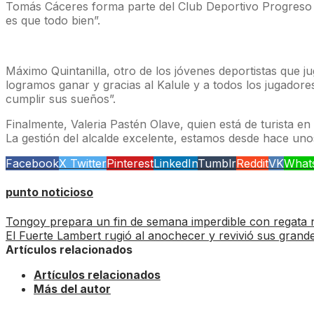
Tomás Cáceres forma parte del Club Deportivo Progreso señ
es que todo bien”.
Máximo Quintanilla, otro de los jóvenes deportistas que ju
logramos ganar y gracias al Kalule y a todos los jugado
cumplir sus sueños”.
Finalmente, Valeria Pastén Olave, quien está de turista 
La gestión del alcalde excelente, estamos desde hace un
Facebook
X Twitter
Pinterest
LinkedIn
Tumblr
Reddit
VK
What
punto noticioso
Tongoy prepara un fin de semana imperdible con regata 
El Fuerte Lambert rugió al anochecer y revivió sus gran
Artículos relacionados
Artículos relacionados
Más del autor