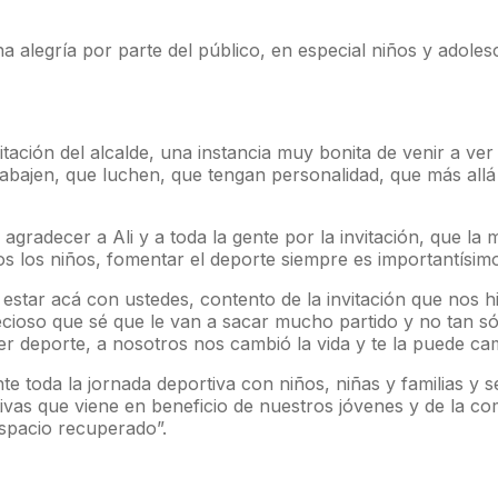
a alegría por parte del público, en especial niños y adol
ación del alcalde, una instancia muy bonita de venir a ver 
 trabajen, que luchen, que tengan personalidad, que más al
agradecer a Ali y a toda la gente por la invitación, que la 
s los niños, fomentar el deporte siempre es importantísimo
estar acá con ustedes, contento de la invitación que nos hic
cioso que sé que le van a sacar mucho partido y no tan sól
er deporte, a nosotros nos cambió la vida y te la puede cam
e toda la jornada deportiva con niños, niñas y familias y 
tivas que viene en beneficio de nuestros jóvenes y de la c
espacio recuperado”.