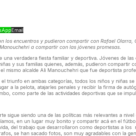
sApp
Email
ron los encuentros y pudieron compartir con Rafael Olarra,
li Manouchehri a compartir con las jóvenes promesas.
una verdadera fiesta familiar y deportiva. Jóvenes de las 
niñas y sus familias quienes, además, pudieron compartir 
el mismo alcalde Ali Manouchehri que fue deportista profe
l triunfo en ambas categorías, todos los niños y niñas se
ar a la pelota, atajarles penales y recibir la firma de autó
mbo, como parte de las actividades deportivas que se impul
te sigue siendo una de las políticas más relevantes a nive
níamos, en un lugar muy bonito y compartir acá en el fútb
vida, del trabajo que desarrollaron como deportistas a los
grafos, se han sacado fotos, son muy agradables con la gent