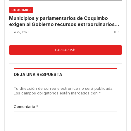
COQUIMBO
Municipios y parlamentarios de Coquimbo
exigen al Gobierno recursos extraordinarios
para iniciar la reconstrucción tras emergencia
Julio 25, 2026
0
climática
CARGAR MÁS
DEJA UNA RESPUESTA
Tu dirección de correo electrónico no será publicada.
Los campos obligatorios están marcados con
*
Comentario
*