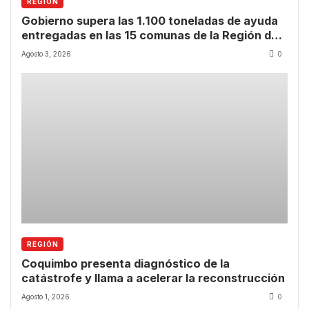
REGIÓN
Gobierno supera las 1.100 toneladas de ayuda
entregadas en las 15 comunas de la Región de
Coquimbo
Agosto 3, 2026
0
REGIÓN
Coquimbo presenta diagnóstico de la
catástrofe y llama a acelerar la reconstrucción
Agosto 1, 2026
0