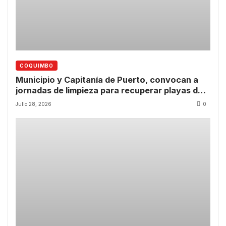
COQUIMBO
Municipio y Capitanía de Puerto, convocan a
jornadas de limpieza para recuperar playas de
Guanaqueros y Tongoy
Julio 28, 2026
0