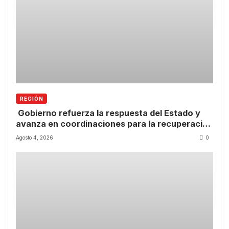
REGIÓN
Gobierno refuerza la respuesta del Estado y
avanza en coordinaciones para la recuperación
de la Región de Coquimbo.
Agosto 4, 2026
0