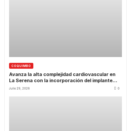
COQUIMBO
Avanza la alta complejidad cardiovascular en
La Serena con la incorporación del implante
valvular transcatéter
Julio 29, 2026
0