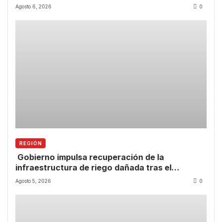
más estrictas y decomiso de bienes
Agosto 6, 2026
0
REGIÓN
Gobierno impulsa recuperación de la
infraestructura de riego dañada tras el
temporal.
Agosto 5, 2026
0