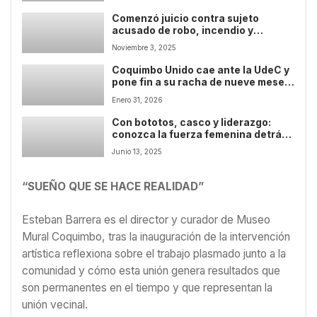
Comenzó juicio contra sujeto
acusado de robo, incendio y
homicidio en que cuerpo de víctima
Noviembre 3, 2025
fue cercenado en Coquimbo
Coquimbo Unido cae ante la UdeC y
pone fin a su racha de nueve meses
sin derrotas
Enero 31, 2026
Con bototos, casco y liderazgo:
conozca la fuerza femenina detrás
de la construcción del nuevo
Junio 13, 2025
Hospital de Coquimbo
“SUEÑO QUE SE HACE REALIDAD”
Esteban Barrera es el director y curador de Museo
Mural Coquimbo, tras la inauguración de la intervención
artística reflexiona sobre el trabajo plasmado junto a la
comunidad y cómo esta unión genera resultados que
son permanentes en el tiempo y que representan la
unión vecinal.