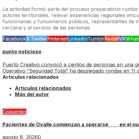
La actividad formó parte del proceso preparatorio rumbo 
actores territoriales, relevar experiencias regionales vi
funcionarias y funcionarios públicos, representantes de i
cercana y al servicio de las personas.
Facebook
X Twitter
Pinterest
LinkedIn
Tumblr
Reddit
VK
What
punto noticioso
Puerto Creativo convocó a cientos de personas en una g
Operativo “Seguridad Total” ha desplegado rondas en 11
Artículos relacionados
Artículos relacionados
Más del autor
Coquimbo
Pacientes de Ovalle comienzan a operarse en el nue
agosto 8, 2026
0