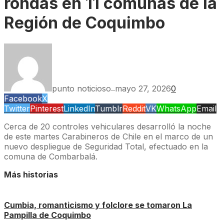
rondas en 11 comunas de la
Región de Coquimbo
punto noticioso
mayo 27, 2026
0
—
Facebook
X
Twitter
Pinterest
LinkedIn
Tumblr
Reddit
VK
WhatsApp
Email
Cerca de 20 controles vehiculares desarrolló la noche
de este martes Carabineros de Chile en el marco de un
nuevo despliegue de Seguridad Total, efectuado en la
comuna de Combarbalá.
Más historias
Cumbia, romanticismo y folclore se tomaron La
Pampilla de Coquimbo