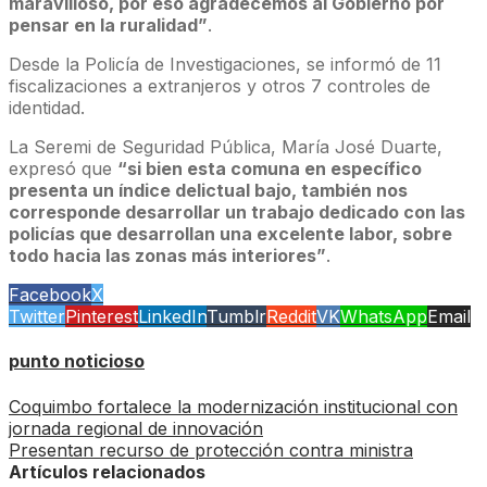
maravilloso, por eso agradecemos al Gobierno por
pensar en la ruralidad”
.
Desde la Policía de Investigaciones, se informó de 11
fiscalizaciones a extranjeros y otros 7 controles de
identidad.
La Seremi de Seguridad Pública, María José Duarte,
expresó que
“si bien esta comuna en específico
presenta un índice delictual bajo, también nos
corresponde desarrollar un trabajo dedicado con las
policías que desarrollan una excelente labor, sobre
todo hacia las zonas más interiores”
.
Facebook
X
Twitter
Pinterest
LinkedIn
Tumblr
Reddit
VK
WhatsApp
Email
punto noticioso
Coquimbo fortalece la modernización institucional con
jornada regional de innovación
Presentan recurso de protección contra ministra
Artículos relacionados