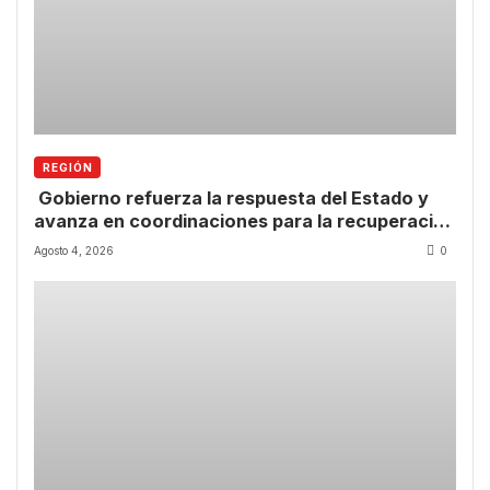
REGIÓN
Gobierno refuerza la respuesta del Estado y
avanza en coordinaciones para la recuperación
de la Región de Coquimbo.
Agosto 4, 2026
0