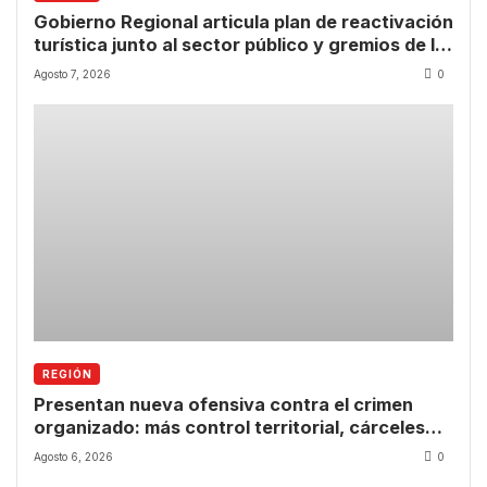
Gobierno Regional articula plan de reactivación
turística junto al sector público y gremios de la
Región de Coquimbo
Agosto 7, 2026
0
REGIÓN
Presentan nueva ofensiva contra el crimen
organizado: más control territorial, cárceles
más estrictas y decomiso de bienes
Agosto 6, 2026
0