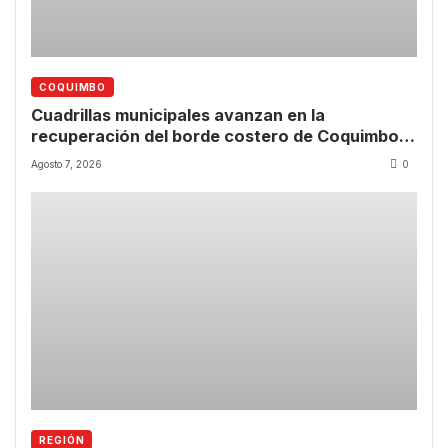
COQUIMBO
Cuadrillas municipales avanzan en la
recuperación del borde costero de Coquimbo
tras las lluvias
Agosto 7, 2026
0
REGIÓN