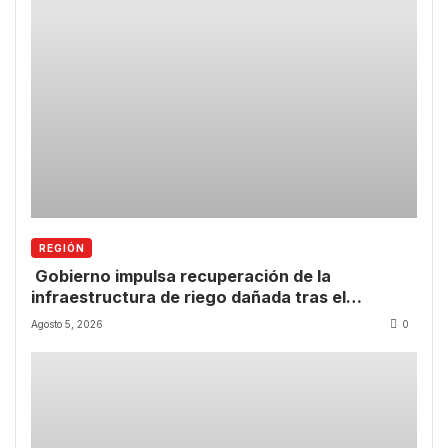
REGIÓN
Gobierno impulsa recuperación de la
infraestructura de riego dañada tras el
temporal.
Agosto 5, 2026
0