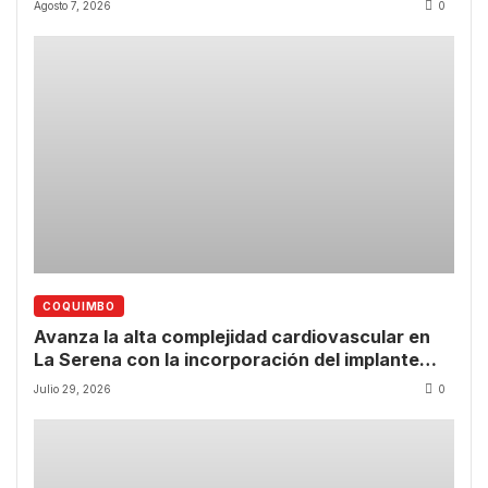
Agosto 7, 2026
0
COQUIMBO
Avanza la alta complejidad cardiovascular en
La Serena con la incorporación del implante
valvular transcatéter
Julio 29, 2026
0