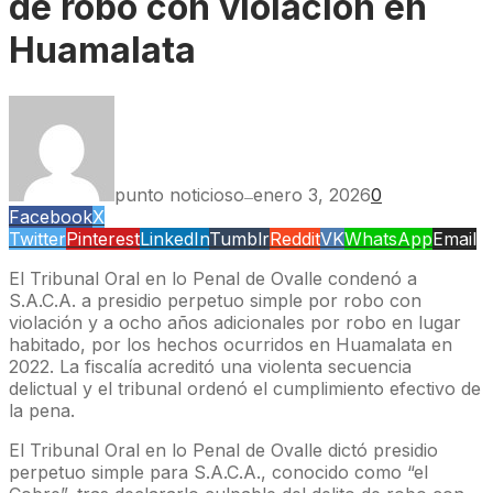
de robo con violación en
Huamalata
punto noticioso
enero 3, 2026
0
—
Facebook
X
Twitter
Pinterest
LinkedIn
Tumblr
Reddit
VK
WhatsApp
Email
El Tribunal Oral en lo Penal de Ovalle condenó a
S.A.C.A. a presidio perpetuo simple por robo con
violación y a ocho años adicionales por robo en lugar
habitado, por los hechos ocurridos en Huamalata en
2022. La fiscalía acreditó una violenta secuencia
delictual y el tribunal ordenó el cumplimiento efectivo de
la pena.
El Tribunal Oral en lo Penal de Ovalle dictó presidio
perpetuo simple para S.A.C.A., conocido como “el