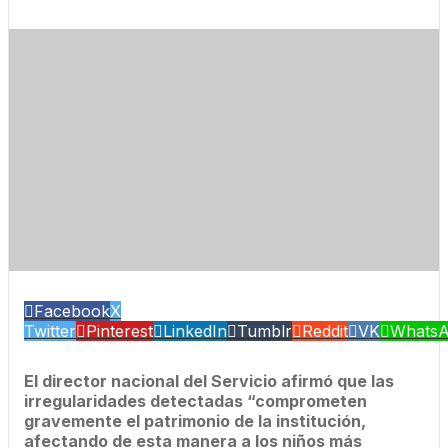
Facebook
X
Twitter
Pinterest
LinkedIn
Tumblr
Reddit
VK
Whats
El director nacional del Servicio afirmó que las
irregularidades detectadas “comprometen
gravemente el patrimonio de la institución,
afectando de esta manera a los niños más