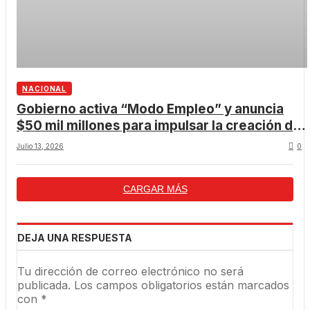
NACIONAL
Gobierno activa “Modo Empleo” y anuncia
$50 mil millones para impulsar la creación de
nuevos puestos de trabajo
Julio 13, 2026
0
CARGAR MÁS
DEJA UNA RESPUESTA
Tu dirección de correo electrónico no será
publicada.
Los campos obligatorios están marcados
con
*