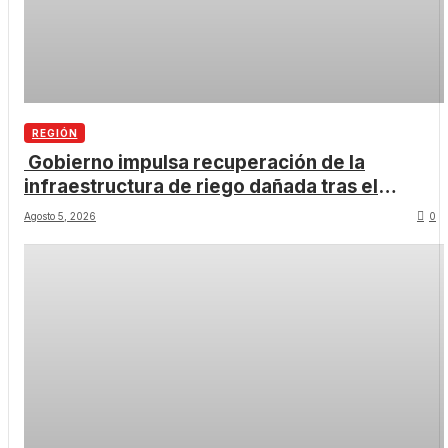
REGIÓN
Gobierno impulsa recuperación de la
infraestructura de riego dañada tras el
temporal.
Agosto 5, 2026
0