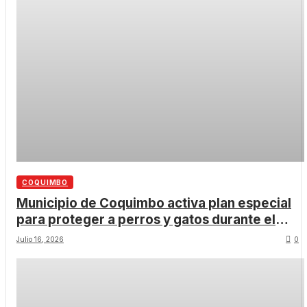
COQUIMBO
Municipio de Coquimbo activa plan especial
para proteger a perros y gatos durante el
sistema frontal con patrulla operativa 24/7 y
Julio 16, 2026
0
refugio temporal