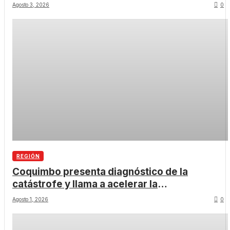
Coquimbo
Agosto 3, 2026
0
REGIÓN
Coquimbo presenta diagnóstico de la
catástrofe y llama a acelerar la
reconstrucción
Agosto 1, 2026
0