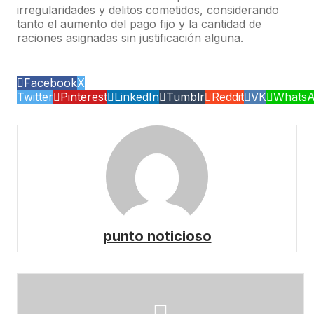
irregularidades y delitos cometidos, considerando
tanto el aumento del pago fijo y la cantidad de
raciones asignadas sin justificación alguna.
Facebook
X
Twitter
Pinterest
LinkedIn
Tumblr
Reddit
VK
Whats
punto noticioso