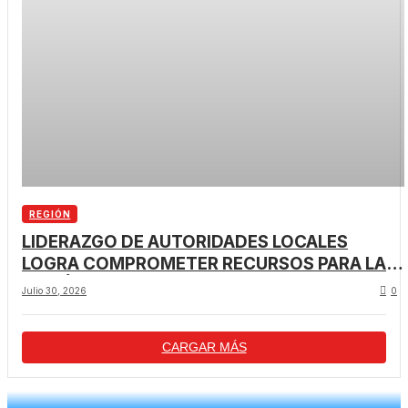
REGIÓN
LIDERAZGO DE AUTORIDADES LOCALES
LOGRA COMPROMETER RECURSOS PARA LA
REGIÓN TRAS VISITA PRESIDENCIAL
Julio 30, 2026
0
CARGAR MÁS