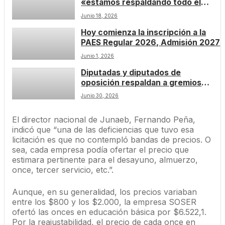
«estamos respaldando todo el
trabajo de nuestra PDI»
Junio 18, 2026
Hoy comienza la inscripción a la
PAES Regular 2026, Admisión 2027
Junio 1, 2026
Diputadas y diputados de
oposición respaldan a gremios
de la salud frente a millonario
Junio 30, 2026
recorte presupuestario del
Gobierno
El director nacional de Junaeb, Fernando Peña,
indicó que “una de las deficiencias que tuvo esa
licitación es que no contempló bandas de precios. O
sea, cada empresa podía ofertar el precio que
estimara pertinente para el desayuno, almuerzo,
once, tercer servicio, etc.”.
Aunque, en su generalidad, los precios variaban
entre los $800 y los $2.000, la empresa SOSER
ofertó las onces en educación básica por $6.522,1.
Por la reajustabilidad, el precio de cada once en