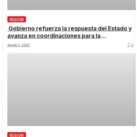
REGIÓN
Gobierno refuerza la respuesta del Estado y
avanza en coordinaciones para la
recuperación de la Región de Coquimbo.
Agosto 4, 2026
0
REGIÓN