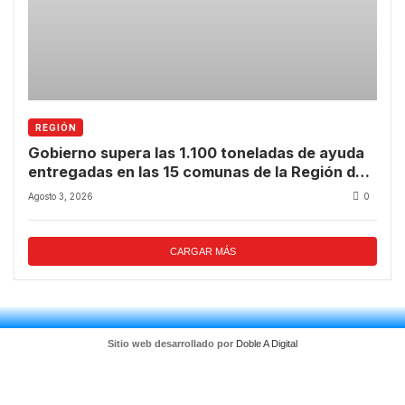
REGIÓN
Gobierno supera las 1.100 toneladas de ayuda
entregadas en las 15 comunas de la Región de
Coquimbo
Agosto 3, 2026
0
CARGAR MÁS
Sitio web desarrollado por
Doble A Digital