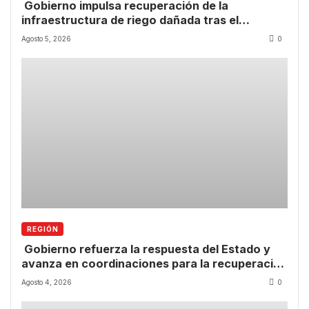
Gobierno impulsa recuperación de la
infraestructura de riego dañada tras el
temporal.
Agosto 5, 2026
0
REGIÓN
Gobierno refuerza la respuesta del Estado y
avanza en coordinaciones para la recuperación
de la Región de Coquimbo.
Agosto 4, 2026
0