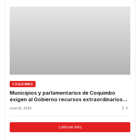
COQUIMBO
Municipios y parlamentarios de Coquimbo
exigen al Gobierno recursos extraordinarios
para iniciar la reconstrucción tras emergencia
Julio 25, 2026
0
climática
CARGAR MÁS