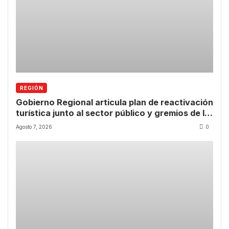
REGIÓN
Gobierno Regional articula plan de reactivación
turística junto al sector público y gremios de la
Región de Coquimbo
Agosto 7, 2026
0