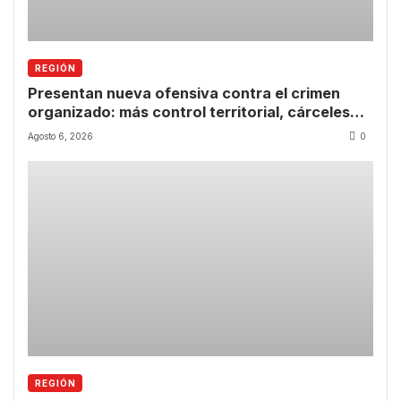
REGIÓN
Presentan nueva ofensiva contra el crimen
organizado: más control territorial, cárceles
más estrictas y decomiso de bienes
Agosto 6, 2026
0
REGIÓN