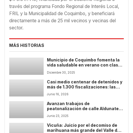
través del programa Fondo Regional de Interés Local,
FRIL y la Municipalidad de Coquimbo, y beneficiará
directamente a más de 25 mil vecinos y vecinas del
sector.
MÁS HISTORIAS
Municipio de Coquimbo fomenta la
vida saludable en verano con clases
gratuitas de Zumba en el sector
Diciembre 30, 2025
rural de la comuna
Casi medio centenar de detenidos y
más de 1.300 fiscalizaciones: las
cifras que marcaron un nuevo
Junio 16, 2026
operativo policial conjunto en la
región.
Avanzan trabajos de
peatonalización de calle Aldunate
en el centro de Coquimbo
Junio 23, 2025
Vicuña: Juicio por el decomiso de
marihuana más grande del Valle de