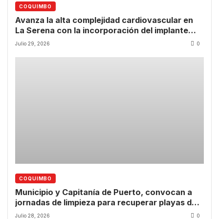
COQUIMBO
Avanza la alta complejidad cardiovascular en
La Serena con la incorporación del implante
valvular transcatéter
Julio 29, 2026
0
COQUIMBO
Municipio y Capitanía de Puerto, convocan a
jornadas de limpieza para recuperar playas de
Guanaqueros y Tongoy
Julio 28, 2026
0