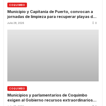
COQUIMBO
Municipio y Capitanía de Puerto, convocan a
jornadas de limpieza para recuperar playas de
Guanaqueros y Tongoy
Julio 28, 2026
0
COQUIMBO
Municipios y parlamentarios de Coquimbo
exigen al Gobierno recursos extraordinarios
para iniciar la reconstrucción tras emergencia