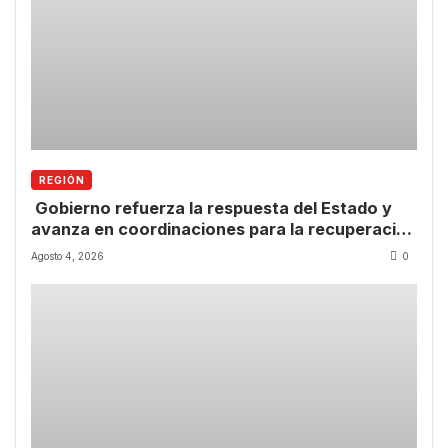
REGIÓN
Gobierno refuerza la respuesta del Estado y
avanza en coordinaciones para la recuperación
de la Región de Coquimbo.
Agosto 4, 2026
0