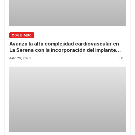
COQUIMBO
Avanza la alta complejidad cardiovascular en
La Serena con la incorporación del implante
valvular transcatéter
Julio 29, 2026
0