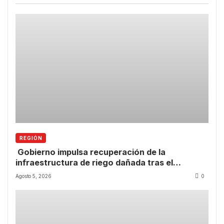
REGIÓN
Gobierno impulsa recuperación de la
infraestructura de riego dañada tras el
temporal.
Agosto 5, 2026
0