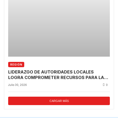
REGIÓN
LIDERAZGO DE AUTORIDADES LOCALES
LOGRA COMPROMETER RECURSOS PARA LA
REGIÓN TRAS VISITA PRESIDENCIAL
Julio 30, 2026
0
CARGAR MÁS