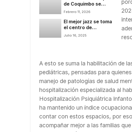
por
de Coquimbo se
202
cambia a nuevos
Febrero 11, 2026
espacios y
int
El mejor jazz se toma
moderniza sus
ade
el centro de
procesos
Coquimbo
Julio 16, 2025
reso
A esto se suma la habilitación de l
pediátricas, pensadas para quienes 
manejo de patologías de salud ment
hospitalización especializada al ha
Hospitalización Psiquiátrica Infan
ha mantenido un índice ocupaciona
contar con estos espacios, por es
acompañar mejor a las familias qu