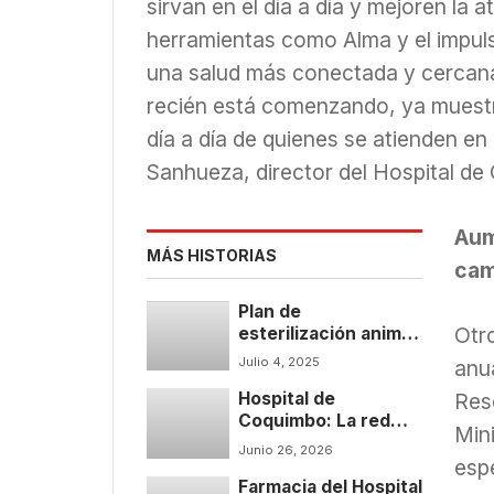
sirvan en el día a día y mejoren la 
herramientas como Alma y el impul
una salud más conectada y cercana
recién está comenzando, ya muest
día a día de quienes se atienden en 
Sanhueza, director del Hospital de
Aum
MÁS HISTORIAS
cam
Plan de
Otr
esterilización animal
avanza en Coquimbo
Julio 4, 2025
anu
con 2 mil cirugías en
Reso
Hospital de
todo el territorio
Coquimbo: La red
Mini
humana que
Junio 26, 2026
esp
sostiene a los
Farmacia del Hospital
pacientes con ELA