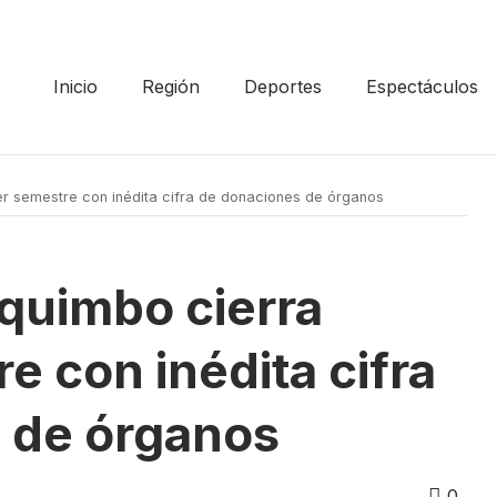
Inicio
Región
Deportes
Espectáculos
r semestre con inédita cifra de donaciones de órganos
quimbo cierra
e con inédita cifra
 de órganos
0