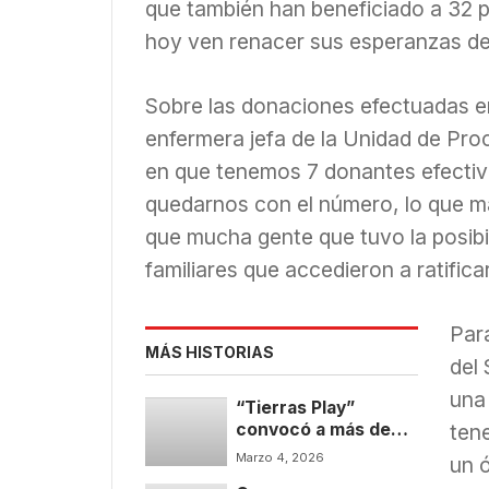
que también han beneficiado a 32 pa
hoy ven renacer sus esperanzas d
Sobre las donaciones efectuadas en
enfermera jefa de la Unidad de Pro
en que tenemos 7 donantes efectiv
quedarnos con el número, lo que m
que mucha gente que tuvo la posibi
familiares que accedieron a ratifica
Par
MÁS HISTORIAS
del
una
“Tierras Play”
convocó a más de
tene
mil personas y
Marzo 4, 2026
un ó
fortaleció la vida