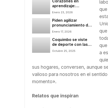
Corazones en
comunitaria en
lab
aprendizaje:
Tierras Blancas
que
estudiantes de
Enero 23, 2026
Medicina acompañan
esta
Piden agilizar
a pacientes a través
Uni
pronunciamiento de
de novedoso
panel técnico de
voluntariado
que 
Enero 17, 2026
concesiones por
toda
Coquimbo se viste
proyecto de
de deporte con las
Circunvalación
que 
finales nacionales
Coquimbo-La Serena
Octubre 25, 2025
a es
sub 17 de los Juegos
Escolares 2025
quie
sus hogares, conversen, aunque s
valioso para nosotros en el sentido
momento».
Relatos que inspiran