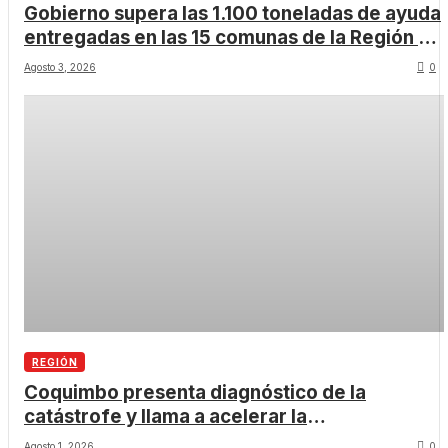
Gobierno supera las 1.100 toneladas de ayuda
entregadas en las 15 comunas de la Región de
Coquimbo
Agosto 3, 2026
0
REGIÓN
Coquimbo presenta diagnóstico de la
catástrofe y llama a acelerar la
reconstrucción
Agosto 1, 2026
0