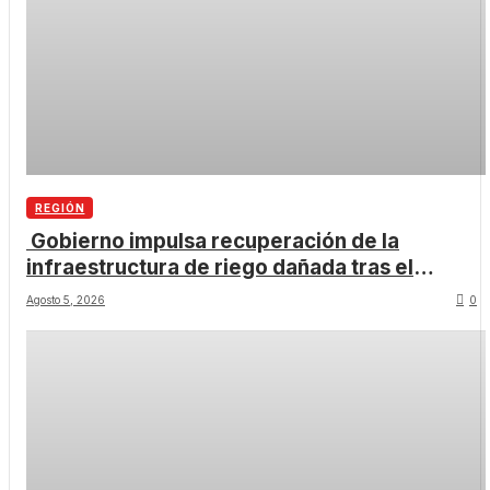
REGIÓN
Gobierno impulsa recuperación de la
infraestructura de riego dañada tras el
temporal.
Agosto 5, 2026
0