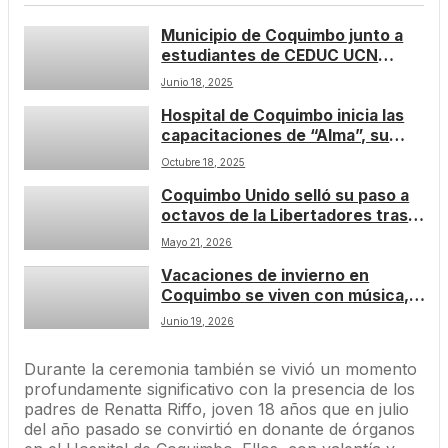
Municipio de Coquimbo junto a
estudiantes de CEDUC UCN
impulsan operativo de limpieza en
Junio 18, 2025
sector Baquedano
Hospital de Coquimbo inicia las
capacitaciones de “Alma”, su
nuevo sistema de ficha clínica
Octubre 18, 2025
digital
Coquimbo Unido selló su paso a
octavos de la Libertadores tras
empate entre Nacional y
Mayo 21, 2026
Universitario
Vacaciones de invierno en
Coquimbo se viven con música,
teatro, magia y actividades para
Junio 19, 2026
toda la familia
Durante la ceremonia también se vivió un momento
profundamente significativo con la presencia de los
padres de Renatta Riffo, joven 18 años que en julio
del año pasado se convirtió en donante de órganos