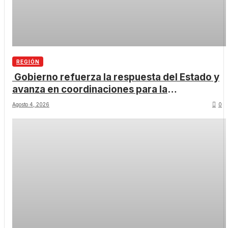
REGIÓN
Gobierno refuerza la respuesta del Estado y
avanza en coordinaciones para la
recuperación de la Región de Coquimbo.
Agosto 4, 2026
0