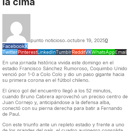
la cima
punto noticioso
octubre 19, 2025
0
—
Facebook
X
Twitter
Pinterest
LinkedIn
Tumblr
Reddit
VK
WhatsApp
Email
En una jornada histórica vivida este domingo en el
estadio Francisco Sánchez Rumoroso, Coquimbo Unido
venció por 1-0 a Colo Colo y dio un paso gigante hacia
su primera corona en el fútbol chileno.
El único gol del encuentro llegó a los 52 minutos,
cuando Bruno Cabrera aprovechó un preciso centro de
Juan Cornejo y, anticipándose a la defensa alba,
conectó con su pierna derecha para batir a Fernando
de Paul.
Con este triunfo ante un repleto estadio y frente a uno
de los grandes del país, el cuadro aurinegro consolida