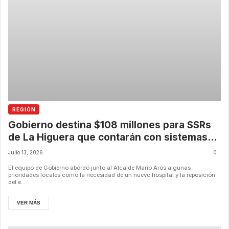
REGIÓN
Gobierno destina $108 millones para SSRs
de La Higuera que contarán con sistemas
fotovoltaicos para ahorrar energía
Julio 13, 2026
0
El equipo de Gobierno abordó junto al Alcalde Mario Aros algunas
prioridades locales como la necesidad de un nuevo hospital y la reposición
del e...
VER MÁS