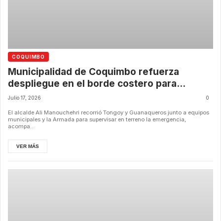
COQUIMBO
Municipalidad de Coquimbo refuerza
despliegue en el borde costero para
proteger a familias y pescadores ante
Julio 17, 2026
0
intensas marejadas
El alcalde Ali Manouchehri recorrió Tongoy y Guanaqueros junto a equipos
municipales y la Armada para supervisar en terreno la emergencia,
acompa...
VER MÁS