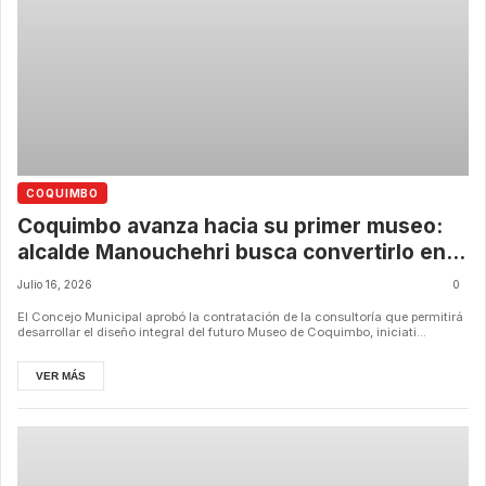
COQUIMBO
Coquimbo avanza hacia su primer museo:
alcalde Manouchehri busca convertirlo en
el mejor del norte de Chile
Julio 16, 2026
0
El Concejo Municipal aprobó la contratación de la consultoría que permitirá
desarrollar el diseño integral del futuro Museo de Coquimbo, iniciati...
VER MÁS