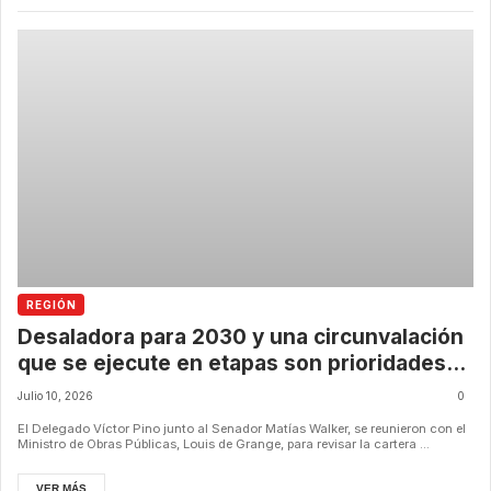
REGIÓN
Desaladora para 2030 y una circunvalación
que se ejecute en etapas son prioridades
para la Región de Coquimbo
Julio 10, 2026
0
El Delegado Víctor Pino junto al Senador Matías Walker, se reunieron con el
Ministro de Obras Públicas, Louis de Grange, para revisar la cartera ...
VER MÁS