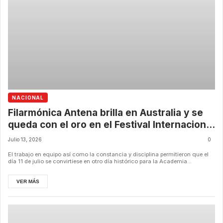
NACIONAL
Filarmónica Antena brilla en Australia y se
queda con el oro en el Festival Internacional
de la Música
Julio 13, 2026
0
El trabajo en equipo así como la constancia y disciplina permitieron que el
día 11 de julio se convirtiese en otro día histórico para la Academia...
VER MÁS