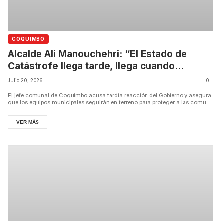
COQUIMBO
Alcalde Ali Manouchehri: “El Estado de
Catástrofe llega tarde, llega cuando
estamos contando a nuestros muertos”
Julio 20, 2026
0
El jefe comunal de Coquimbo acusa tardía reacción del Gobierno y asegura
que los equipos municipales seguirán en terreno para proteger a las comu...
VER MÁS