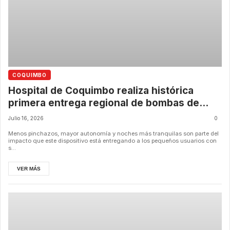
COQUIMBO
Hospital de Coquimbo realiza histórica
primera entrega regional de bombas de
insulina a pacientes pediátricos
Julio 16, 2026
0
Menos pinchazos, mayor autonomía y noches más tranquilas son parte del
impacto que este dispositivo está entregando a los pequeños usuarios con
s...
VER MÁS