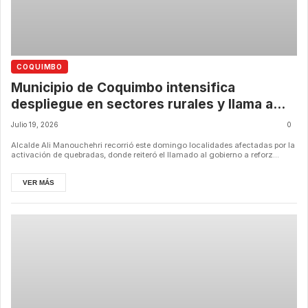
COQUIMBO
Municipio de Coquimbo intensifica
despliegue en sectores rurales y llama a
aprovechar ventana climática para evacuar
Julio 19, 2026
0
a familias en riesgo
Alcalde Ali Manouchehri recorrió este domingo localidades afectadas por la
activación de quebradas, donde reiteró el llamado al gobierno a reforz...
VER MÁS