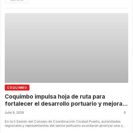
COQUIMBO
Coquimbo impulsa hoja de ruta para
fortalecer el desarrollo portuario y mejorar
la conectividad de la ciudad
Julio 9, 2026
0
En la II Sesión del Consejo de Coordinación Ciudad Puerto, autoridades
regionales y representantes del sector portuario acordaron priorizar una s...