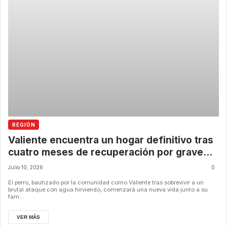
REGIÓN
Valiente encuentra un hogar definitivo tras
cuatro meses de recuperación por grave
caso de maltrato animal en Illapel
Julio 10, 2026
0
El perro, bautizado por la comunidad como Valiente tras sobrevivir a un
brutal ataque con agua hirviendo, comenzará una nueva vida junto a su
fam...
VER MÁS