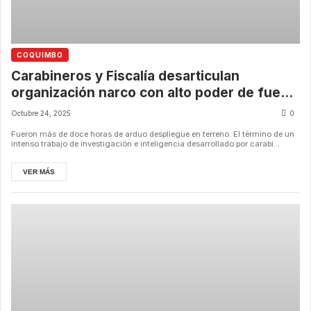
COQUIMBO
Carabineros y Fiscalía desarticulan
organización narco con alto poder de fuego
en Los Vilos
Octubre 24, 2025
0
Fueron más de doce horas de arduo despliegue en terreno. El término de un
intenso trabajo de investigación e inteligencia desarrollado por carabi...
VER MÁS