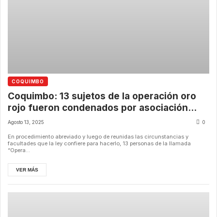
COQUIMBO
Coquimbo: 13 sujetos de la operación oro
rojo fueron condenados por asociación
ilícita y receptación.
Agosto 13, 2025
0
En procedimiento abreviado y luego de reunidas las circunstancias y
facultades que la ley confiere para hacerlo, 13 personas de la llamada
“Opera...
VER MÁS