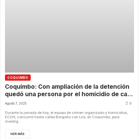
COQUIMBO
Coquimbo: Con ampliación de la detención
quedó una persona por el homicidio de calle
Borgoño con Lira.
Agosto 7, 2025
0
Durante la jornada de hoy, el equipo de crimen organizado y homicidios,
ECOH, concurrió hasta calles Borgoño con Lira, en Coquimbo, para
investig...
VER MÁS