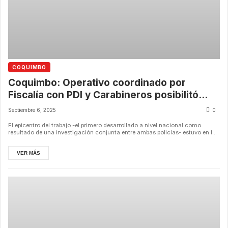
COQUIMBO
Coquimbo: Operativo coordinado por
Fiscalía con PDI y Carabineros posibilitó
incautar drogas y detener sujetos
Septiembre 6, 2025
0
El epicentro del trabajo -el primero desarrollado a nivel nacional como
resultado de una investigación conjunta entre ambas policías- estuvo en l...
VER MÁS