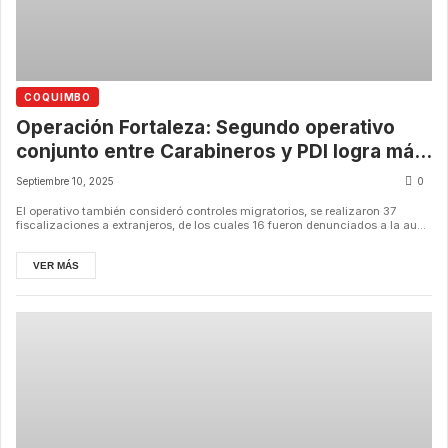
COQUIMBO
Operación Fortaleza: Segundo operativo
conjunto entre Carabineros y PDI logra más
de 160 detenidos en la región de
Septiembre 10, 2025
0
Coquimbo.
El operativo también consideró controles migratorios, se realizaron 37
fiscalizaciones a extranjeros, de los cuales 16 fueron denunciados a la au...
VER MÁS