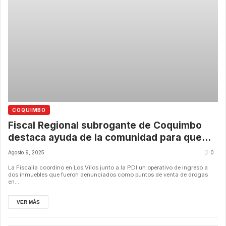
COQUIMBO
Fiscal Regional subrogante de Coquimbo
destaca ayuda de la comunidad para que
PDI desarticulara punto de venta de drogas
Agosto 9, 2025
0
La Fiscalía coordino en Los Vilos junto a la PDI un operativo de ingreso a
dos inmuebles que fueron denunciados como puntos de venta de drogas
en...
VER MÁS