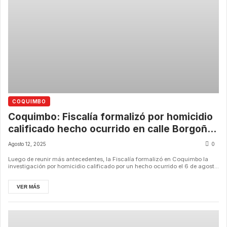
COQUIMBO
Coquimbo: Fiscalía formalizó por homicidio
calificado hecho ocurrido en calle Borgoño
con Lira
Agosto 12, 2025
0
Luego de reunir más antecedentes, la Fiscalía formalizó en Coquimbo la
investigación por homicidio calificado por un hecho ocurrido el 6 de agost...
VER MÁS